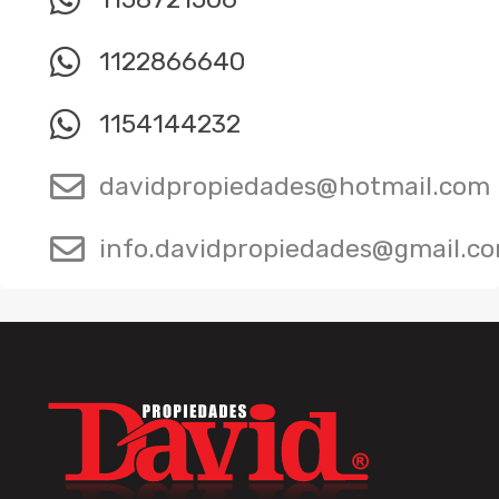
1122866640
1154144232
davidpropiedades@hotmail.com
info.davidpropiedades@gmail.c