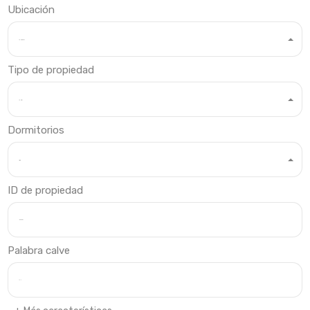
Ubicación
Cualquier ubicación
Tipo de propiedad
Cualquier tipo
Dormitorios
Dormitorios
ID de propiedad
Palabra calve