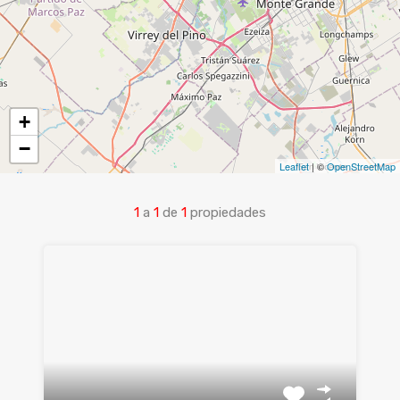
+
−
Leaflet
| ©
OpenStreetMap
1
a
1
de
1
propiedades