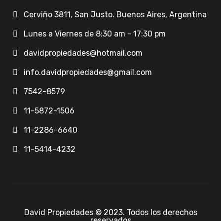
Cerviño 3811, San Justo. Buenos Aires, Argentina
Venta
Lunes a Viernes de 8:30 am - 17:30 pm
davidpropiedades@hotmail.com
info.davidpropiedades@gmail.com
7542-8579
11-5872-1506
11-2286-6640
11-5414-4232
𝟑 𝐋𝐎𝐓𝐄𝐒 𝐒𝐎𝐁𝐑𝐄 𝐑𝐔𝐓𝐀 𝐍𝐀𝐂𝐈𝐎𝐍𝐀𝐋 𝐍°
𝟑
𝐔𝐛𝐢𝐜𝐚𝐜𝐢𝐨́𝐧: 𝐑𝐮𝐭𝐚 𝐍º𝟑 𝐊𝐦. 𝟒𝟏.𝟕𝟎𝟎…
David Propiedades © 2023. Todos los derechos
reservados