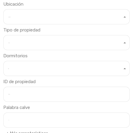
Ubicación
Cualquier ubicación
Tipo de propiedad
Cualquier tipo
Dormitorios
Dormitorios
ID de propiedad
Palabra calve