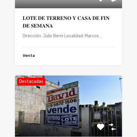
𝐋𝐎𝐓𝐄 𝐃𝐄 𝐓𝐄𝐑𝐑𝐄𝐍𝐎 𝐘 𝐂𝐀𝐒𝐀 𝐃𝐄 𝐅𝐈𝐍
𝐃𝐄 𝐒𝐄𝐌𝐀𝐍𝐀
Dirección: Julio Berni Localidad: Marcos…
Venta
Destacadas