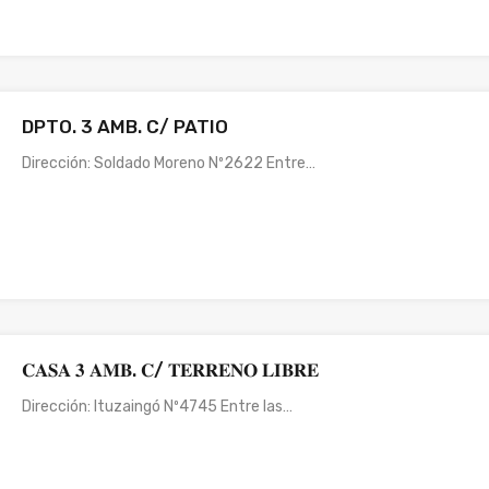
DPTO. 3 AMB. C/ PATIO
Dirección: Soldado Moreno Nº2622 Entre…
𝐂𝐀𝐒𝐀 𝟑 𝐀𝐌𝐁. 𝐂/ 𝐓𝐄𝐑𝐑𝐄𝐍𝐎 𝐋𝐈𝐁𝐑𝐄
Dirección: Ituzaingó Nº4745 Entre las…