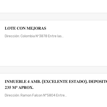
𝐋𝐎𝐓𝐄 𝐂𝐎𝐍 𝐌𝐄𝐉𝐎𝐑𝐀𝐒
Dirección: Colombia Nº3878 Entre las…
𝐈𝐍𝐌𝐔𝐄𝐁𝐋𝐄 𝟒 𝐀𝐌𝐁. (𝐄𝐗𝐂𝐄𝐋𝐄𝐍𝐓𝐄 𝐄𝐒𝐓𝐀𝐃𝐎), 𝐃𝐄𝐏𝐎𝐒𝐈𝐓
𝟐𝟑𝟓 𝐌² 𝐀𝐏𝐑𝐎𝐗.
Dirección: Ramon Falcon N°5804 Entre…