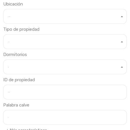
Ubicación
Cualquier ubicación
Tipo de propiedad
Cualquier tipo
Dormitorios
Dormitorios
ID de propiedad
Palabra calve