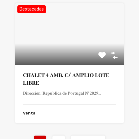
Destacadas
𝐂𝐇𝐀𝐋𝐄𝐓 𝟒 𝐀𝐌𝐁. 𝐂/ 𝐀𝐌𝐏𝐋𝐈𝐎 𝐋𝐎𝐓𝐄
𝐋𝐈𝐁𝐑𝐄
𝐃𝐢𝐫𝐞𝐜𝐜𝐢𝐨́𝐧: 𝐑𝐞𝐩𝐮𝐛𝐥𝐢𝐜𝐚 𝐝𝐞 𝐏𝐨𝐫𝐭𝐮𝐠𝐚𝐥 𝐍º𝟐𝟎𝟐𝟗…
Venta