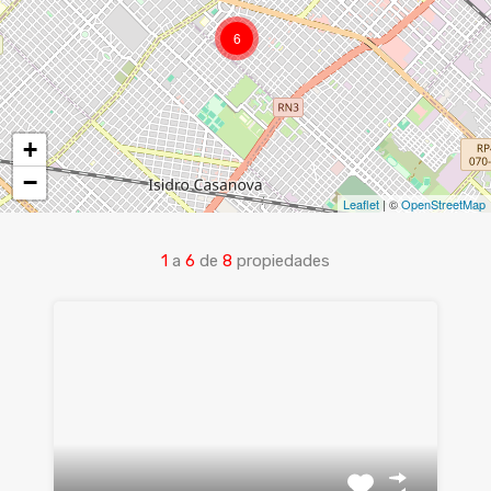
6
+
−
Leaflet
| ©
OpenStreetMap
1
a
6
de
8
propiedades