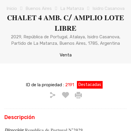
Inicio
Buenos Aires
La Matanza
Isidro Casanova
𝐂𝐇𝐀𝐋𝐄𝐓 𝟒 𝐀𝐌𝐁. 𝐂/ 𝐀𝐌𝐏𝐋𝐈𝐎 𝐋𝐎𝐓𝐄
𝐋𝐈𝐁𝐑𝐄
2029, República de Portugal, Atalaya, Isidro Casanova,
Partido de La Matanza, Buenos Aires, 1785, Argentina
Venta
ID de la propiedad :
2191
Destacadas
Descripción
𝐃𝐢𝐫𝐞𝐜𝐜𝐢𝐨́𝐧:
𝐑𝐞𝐩𝐮𝐛𝐥𝐢𝐜𝐚 𝐝𝐞 𝐏𝐨𝐫𝐭𝐮𝐠𝐚𝐥 𝐍º𝟐𝟎𝟐𝟗