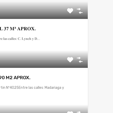
 𝟑𝟕 𝐌² 𝐀𝐏𝐑𝐎𝐗.
𝐫𝐞 𝐥𝐚𝐬 𝐜𝐚𝐥𝐥𝐞𝐬: 𝐂. 𝐋𝐲𝐧𝐜𝐡 𝐲 𝐃.…
90 M2 APROX.
rtin Nº4025Entre las calles: Madariaga y