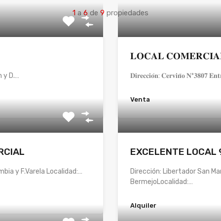
1
a
6
de
9
propiedades
𝐋𝐎𝐂𝐀𝐋 𝐂𝐎𝐌𝐄𝐑𝐂𝐈𝐀
h y D.…
𝐃𝐢𝐫𝐞𝐜𝐜𝐢𝐨́𝐧: 𝐂𝐞𝐫𝐯𝐢𝐧̃𝐨 𝐍º𝟑𝟖𝟎𝟕 𝐄𝐧𝐭
Venta
RCIAL
EXCELENTE LOCAL 
mbia y F.Varela Localidad:…
Dirección: Libertador San Ma
BermejoLocalidad:…
Alquiler