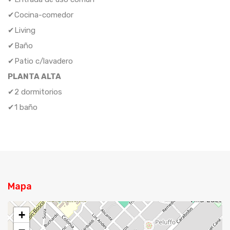
✔Cocina-comedor
✔Living
✔Baño
✔Patio c/lavadero
PLANTA ALTA
✔2 dormitorios
✔1 baño
Mapa
+