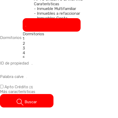
Caraterísticas
- Inmueble Multifamiliar
- Inmuebles a refaccionar
- Inmuebles Costa
Atlántica
- Inmuebles impecables
Dormitorios
- Inmuebles zona industrial
Dormitorios
- Interior y exterior del país
Dormitorios
1
- Lote con mejoras
2
- Salones - Locales
3
- Terreno - Fracción
4
- Viviendas con galpón
5
Comercial
6
ID de propiedad
- Galpón
7
- Local Comercial
8
- Lote
Palabra calve
9
- Oficina
10
Residencial
Apto Crédito
(3)
- Barrios Cerrados
Más características
- Casa
- Casa Quinta
Buscar
- Chalet
- Condominio
- Departamento
- Duplex