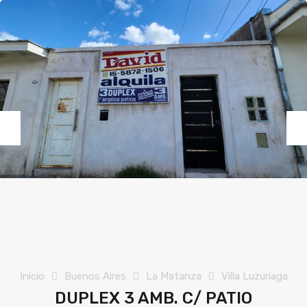
- Edificio de
departamentos
- Lote
- PH
Previous
Nex
Inicio
Buenos Aires
La Matanza
Villa Luzuriaga
DUPLEX 3 AMB. C/ PATIO