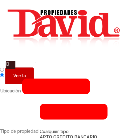
Alquiler
Venta
Cualquier ubicación
Ubicación
Cualquier tipo
Tipo de propiedad
Cualquier tipo
APTO CREDITO BANCARIO