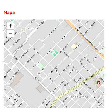
Mapa
+
−