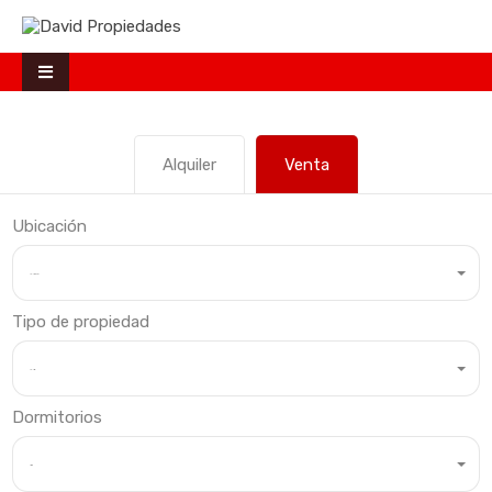
Alquiler
Venta
Ubicación
Cualquier ubicación
Tipo de propiedad
Cualquier tipo
Dormitorios
Dormitorios