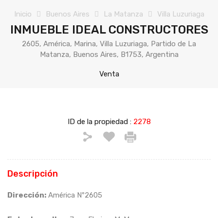
Inicio
Buenos Aires
La Matanza
Villa Luzuriaga
INMUEBLE IDEAL CONSTRUCTORES
2605, América, Marina, Villa Luzuriaga, Partido de La
Matanza, Buenos Aires, B1753, Argentina
Venta
ID de la propiedad :
2278
Descripción
Dirección
:
América Nº2605