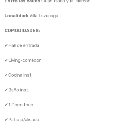
Entre las calles
:
Juan Florio y M. Marcon
Localidad
:
Villa Luzuriaga
COMODIDADES:
✔Hall de entrada
✔Living-comedor
✔Cocina inst.
✔Baño inst.
✔1 Dormitorio
✔Patio p/alisado