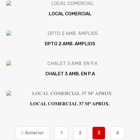
LOCAL COMERCIAL
DPTO 2 AMB. AMPLIOS
CHALET 3 AMB. EN P.A
𝐋𝐎𝐂𝐀𝐋 𝐂𝐎𝐌𝐄𝐑𝐂𝐈𝐀𝐋 𝟑𝟕 𝐌² 𝐀𝐏𝐑𝐎𝐗.
Anterior
1
2
3
4