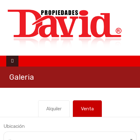
Galeria
Alquiler
Venta
Ubicación
Cualquier ubicación