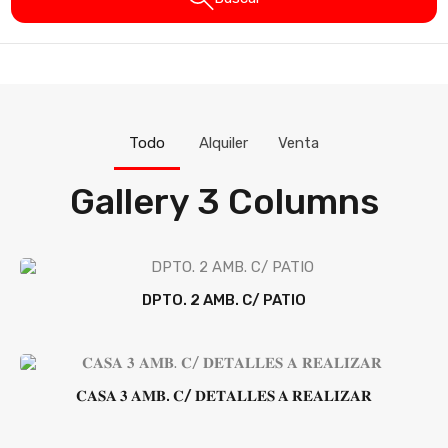
Todo
Alquiler
Venta
Gallery 3 Columns
DPTO. 2 AMB. C/ PATIO
𝐂𝐀𝐒𝐀 𝟑 𝐀𝐌𝐁. 𝐂/ 𝐃𝐄𝐓𝐀𝐋𝐋𝐄𝐒 𝐀 𝐑𝐄𝐀𝐋𝐈𝐙𝐀𝐑