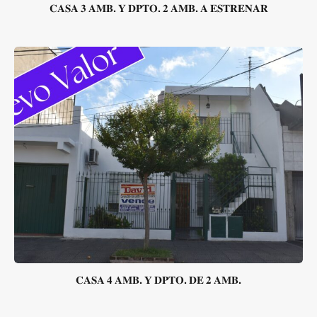
𝐂𝐀𝐒𝐀 𝟑 𝐀𝐌𝐁. 𝐘 𝐃𝐏𝐓𝐎. 𝟐 𝐀𝐌𝐁. 𝐀 𝐄𝐒𝐓𝐑𝐄𝐍𝐀𝐑
𝐂𝐀𝐒𝐀 𝟒 𝐀𝐌𝐁. 𝐘 𝐃𝐏𝐓𝐎. 𝐃𝐄 𝟐 𝐀𝐌𝐁.