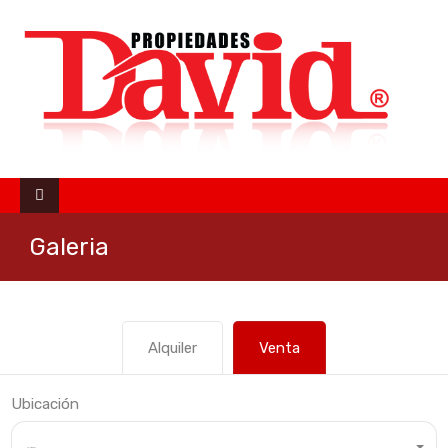
Galeria
Alquiler
Venta
Ubicación
Cualquier ubicación