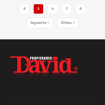
4
5
6
7
8
Siguiente
Último